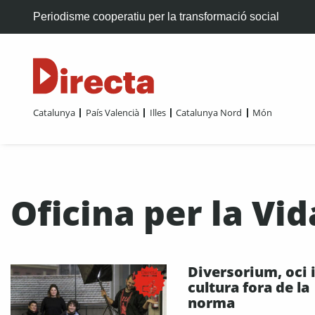
Periodisme cooperatiu per la transformació social
Catalunya
País Valencià
Illes
Catalunya Nord
Món
Oficina per la Vi
Diversorium, oci 
cultura fora de la
norma