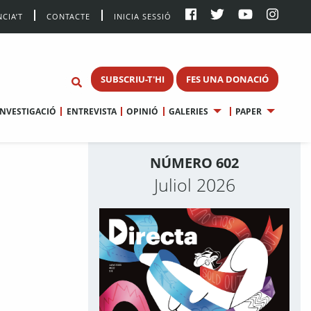
CIA’T
CONTACTE
INICIA SESSIÓ
SUBSCRIU-T'HI
FES UNA DONACIÓ
INVESTIGACIÓ
ENTREVISTA
OPINIÓ
GALERIES
PAPER
NÚMERO 602
Juliol 2026