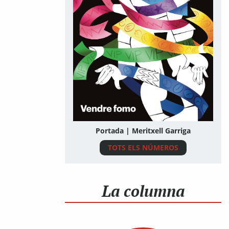
Portada | Meritxell Garriga
TOTS ELS NÚMEROS
La columna