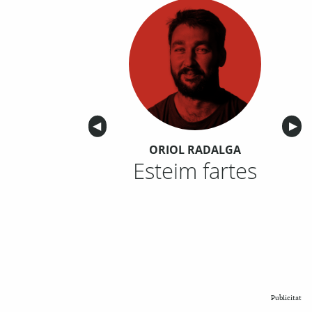
Anterior
◀︎
Sigu
▶︎
ORIOL RADALGA
Esteim fartes
Publicitat