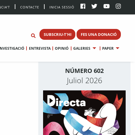
CIA’T
CONTACTE
INICIA SESSIÓ
SUBSCRIU-T'HI
FES UNA DONACIÓ
INVESTIGACIÓ
ENTREVISTA
OPINIÓ
GALERIES
PAPER
NÚMERO 602
Juliol 2026