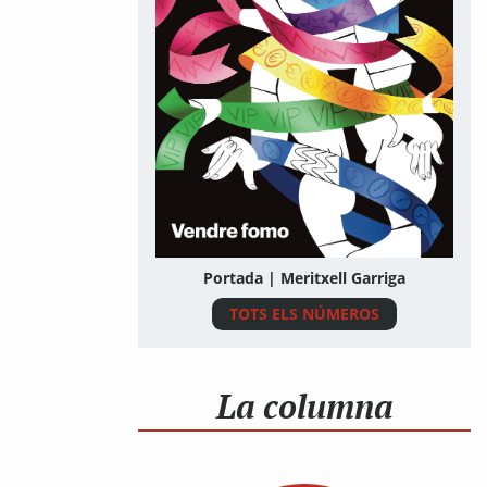
Portada | Meritxell Garriga
TOTS ELS NÚMEROS
La columna