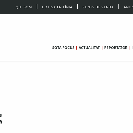
QUI SOM
BOTIGA EN LÍNIA
PUNTS DE VENDA
ANUN
SOTA FOCUS
ACTUALITAT
REPORTATGE
e
a