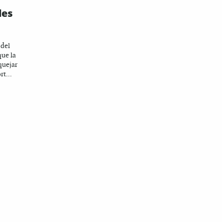
les
 del
que la
quejar
rt...