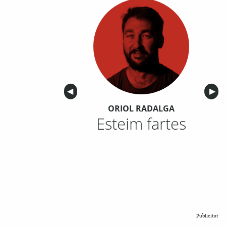
Anterior
◀︎
Sigu
▶︎
ORIOL RADALGA
Esteim fartes
Publicitat