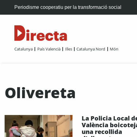
Periodisme cooperatiu per la transformació social
Catalunya
País Valencià
Illes
Catalunya Nord
Món
Olivereta
La Policia Local d
València boicotej
una recollida