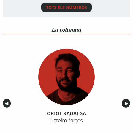
TOTS ELS NÚMEROS
La columna
Anterior
◀︎
Sig
▶︎
ORIOL RADALGA
Esteim fartes