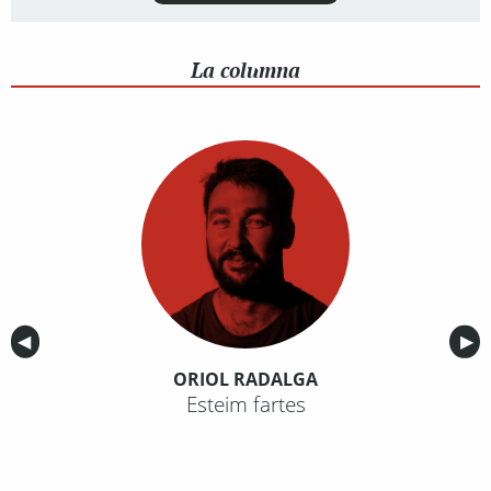
La columna
Anterior
◀︎
Sig
▶︎
ORIOL RADALGA
Esteim fartes