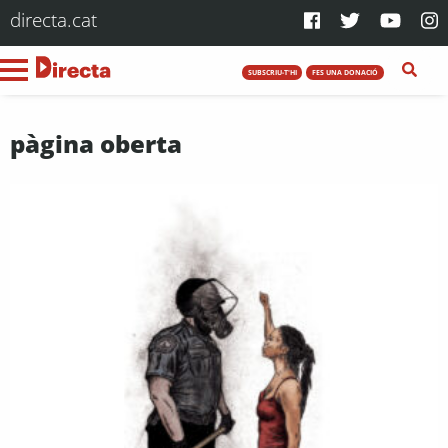
directa.cat
SUBSCRIU-T'HI
FES UNA DONACIÓ
pàgina oberta