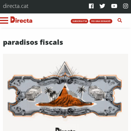
directa.cat
SUBSCRIU-T'HI
FES UNA DONACIÓ
paradisos fiscals