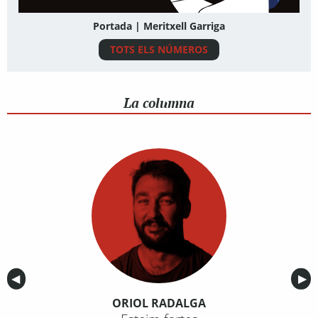
Portada | Meritxell Garriga
TOTS ELS NÚMEROS
La columna
Anterior
◀︎
Sig
▶︎
ORIOL RADALGA