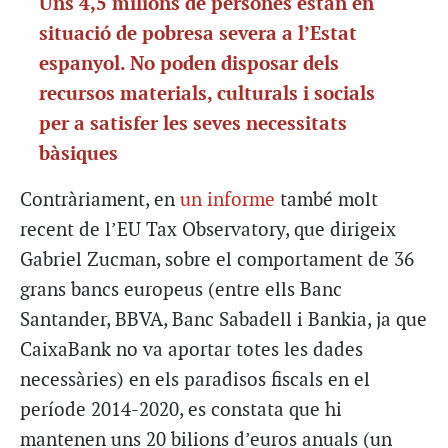
Uns 4,5 milions de persones estan en
situació de pobresa severa a l’Estat
espanyol. No poden disposar dels
recursos materials, culturals i socials
per a satisfer les seves necessitats
bàsiques
Contràriament, en
un informe
també molt
recent de l’EU
Tax
Observatory
, que dirigeix
Gabriel
Zucman
, sobre el comportament de 36
grans bancs europeus (entre ells Banc
Santander, BBVA, Banc Sabadell i Bankia, ja que
CaixaBank no va aportar totes les dades
necessàries) en els paradisos fiscals en el
període 2014-2020, es constata que hi
mantenen uns 20 bilions d’euros anuals (un