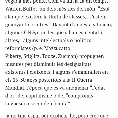
vegada més pobre. Com va dir, ja fa un temps,
Warren Buffet, un dels més rics del món: “Està
clar que existeix la lluita de classes, i l’estem
guanyant nosaltres”. Davant d’aquesta situació,
algunes ONG, com les que s’han esmentat i
altres, i alguns intel·lectuals o polítics
reformistes (p. e. Mazzucatto,
Piketty, Stiglitz, Tooze, Zucman) propugnen
mesures per disminuir les desigualtats
existents i creixents, i alguns s’emmirallen en
els 25-30 anys posteriors a la II Guerra
Mundial, l’època que es va anomenar “l’edat
d’or” del capitalisme o del “compromís
keynesià o socialdemòcrata”.
Ja no tinc espai per explicar-ho, però crec que