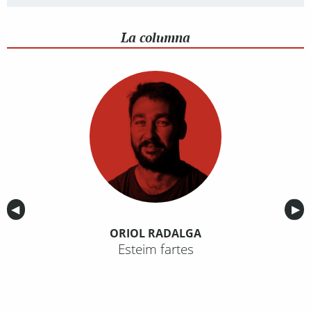
La columna
Anterior
◀︎
Sig
▶︎
ORIOL RADALGA
Esteim fartes