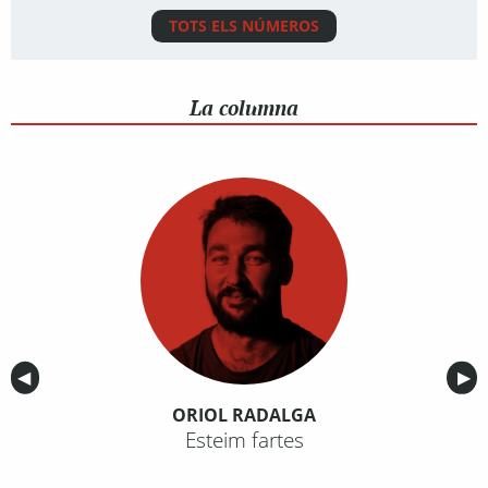
TOTS ELS NÚMEROS
La columna
Anterior
◀︎
Sig
▶︎
ORIOL RADALGA
Esteim fartes