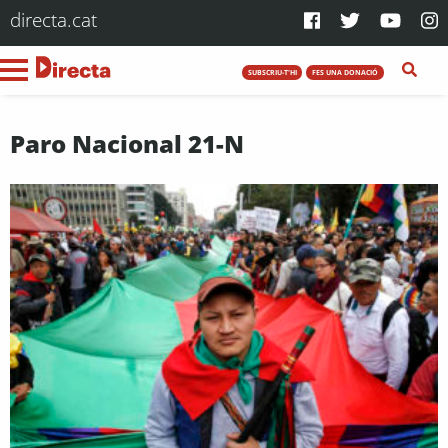
directa.cat
SUBSCRIU-T'HI
FES UNA DONACIÓ
Paro Nacional 21-N