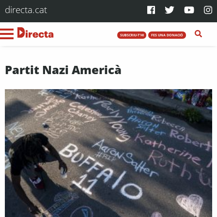
directa.cat
SUBSCRIU-T'HI
FES UNA DONACIÓ
Partit Nazi Americà