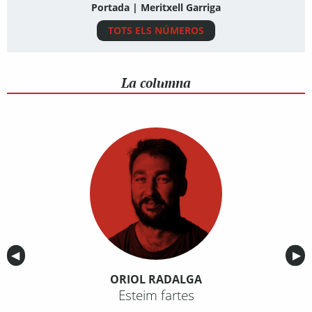
Portada | Meritxell Garriga
TOTS ELS NÚMEROS
La columna
Anterior
◀︎
Sig
▶︎
ORIOL RADALGA
Esteim fartes