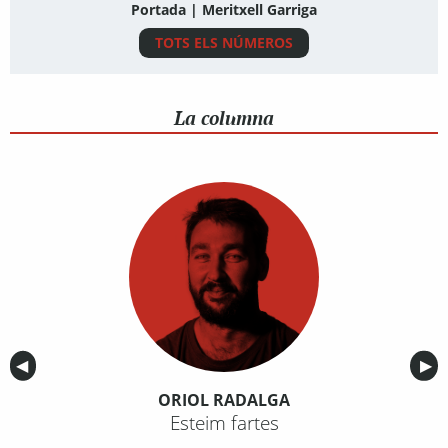
Portada | Meritxell Garriga
TOTS ELS NÚMEROS
La columna
Anterior
◀︎
Sig
▶︎
ORIOL RADALGA
Esteim fartes