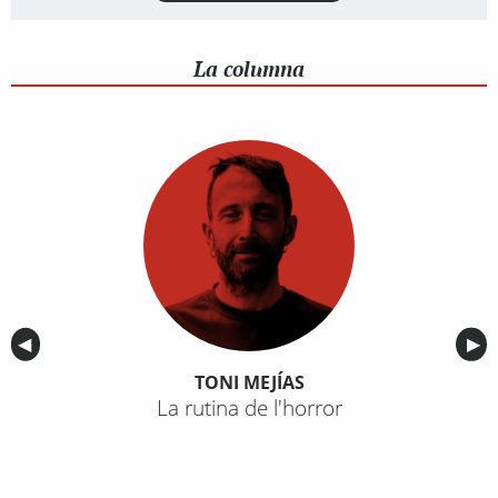
La columna
Anterior
◀︎
Sig
▶︎
TONI MEJÍAS
La rutina de l'horror