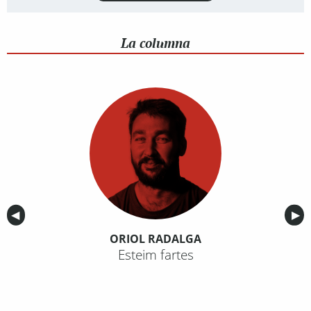
La columna
Anterior
◀︎
Sig
▶︎
ORIOL RADALGA
Esteim fartes