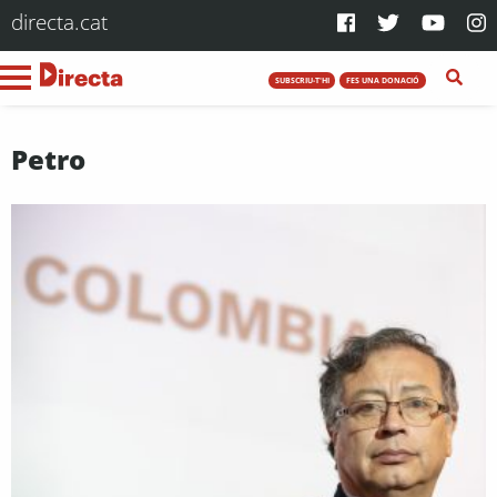
directa.cat
SUBSCRIU-T'HI
FES UNA DONACIÓ
Petro