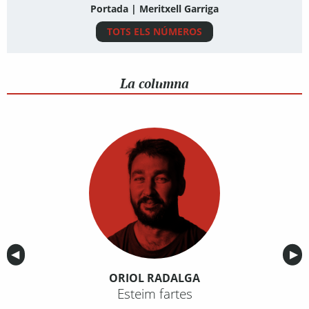
Portada | Meritxell Garriga
TOTS ELS NÚMEROS
La columna
Anterior
◀︎
Sig
▶︎
ORIOL RADALGA
Esteim fartes