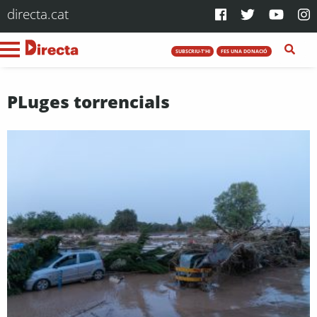
directa.cat
SUBSCRIU-T'HI
FES UNA DONACIÓ
PLuges torrencials