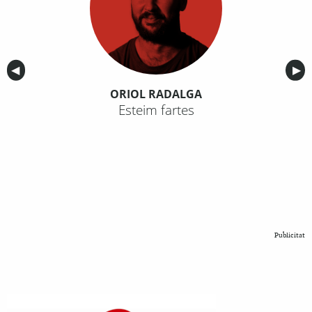
Anterior
◀︎
Sig
▶︎
ORIOL RADALGA
Esteim fartes
Publicitat