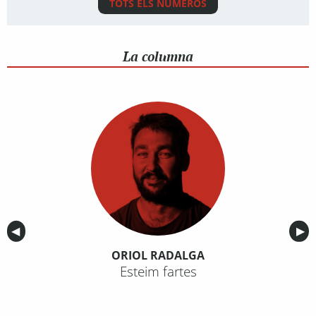
TOTS ELS NÚMEROS
La columna
Anterior
◀︎
Sig
▶︎
ORIOL RADALGA
Esteim fartes