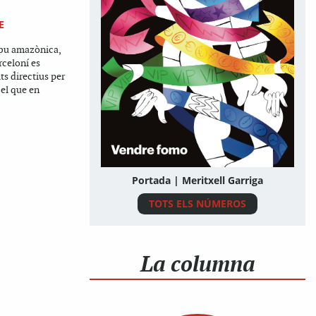
E
ibu amazònica,
rceloní es
lts directius per
el que en
Portada | Meritxell Garriga
TOTS ELS NÚMEROS
La columna