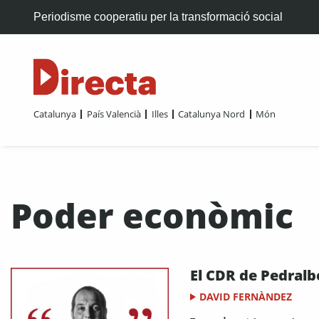
Periodisme cooperatiu per la transformació social
Catalunya
País Valencià
Illes
Catalunya Nord
Món
Poder econòmic
El CDR de Pedralb
DAVID FERNÀNDEZ