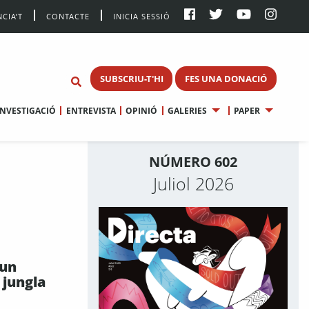
CIA’T
CONTACTE
INICIA SESSIÓ
SUBSCRIU-T'HI
FES UNA DONACIÓ
INVESTIGACIÓ
ENTREVISTA
OPINIÓ
GALERIES
PAPER
NÚMERO 602
Juliol 2026
 un
a jungla