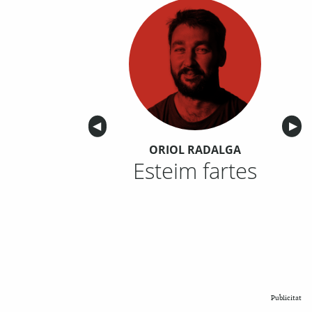
Anterior
◀︎
Sigu
▶︎
ORIOL RADALGA
Esteim fartes
Publicitat