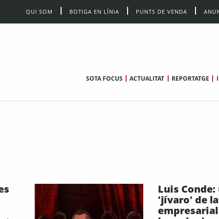
QUI SOM
BOTIGA EN LÍNIA
PUNTS DE VENDA
ANUN
SOTA FOCUS
ACTUALITAT
REPORTATGE
es
Luis Conde:
'jívaro' de l
empresarial