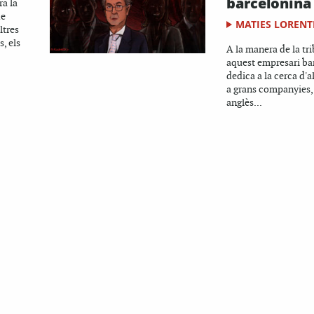
barcelonina
ra la
de
MATIES LORENT
ltres
, els
A la manera de la tr
aquest empresari ba
dedica a la cerca d'a
a grans companyies, 
anglès...