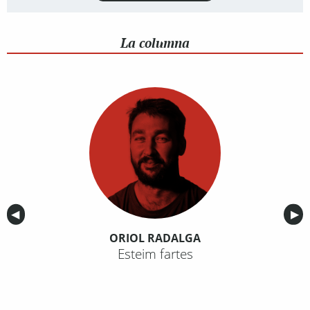
La columna
Anterior
◀︎
Sig
▶︎
ORIOL RADALGA
Esteim fartes