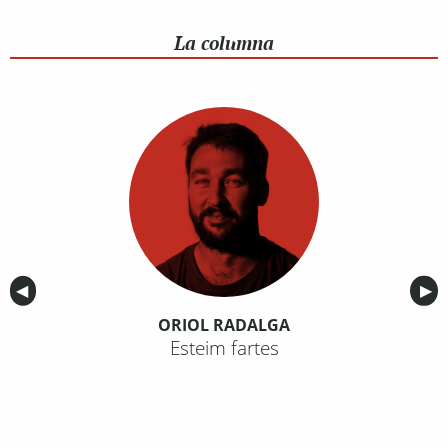
La columna
Anterior
◀︎
Sig
▶︎
ORIOL RADALGA
Esteim fartes