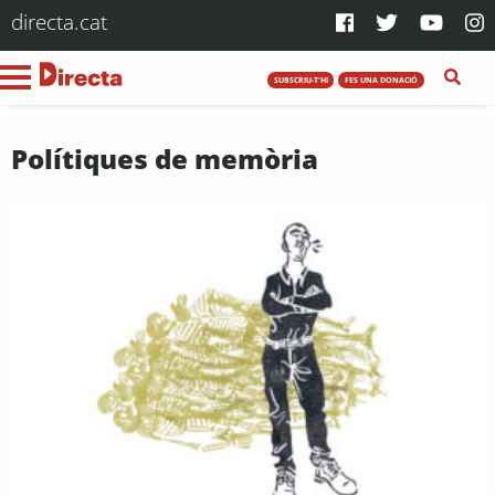
directa.cat
SUBSCRIU-T'HI
FES UNA DONACIÓ
Polítiques de memòria