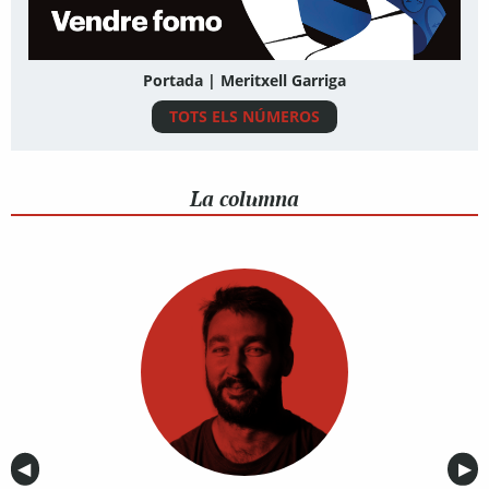
Portada | Meritxell Garriga
TOTS ELS NÚMEROS
La columna
Anterior
◀︎
Sig
▶︎