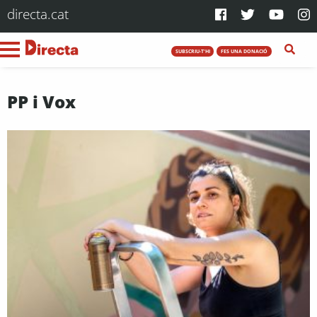
directa.cat
SUBSCRIU-T'HI
FES UNA DONACIÓ
PP i Vox