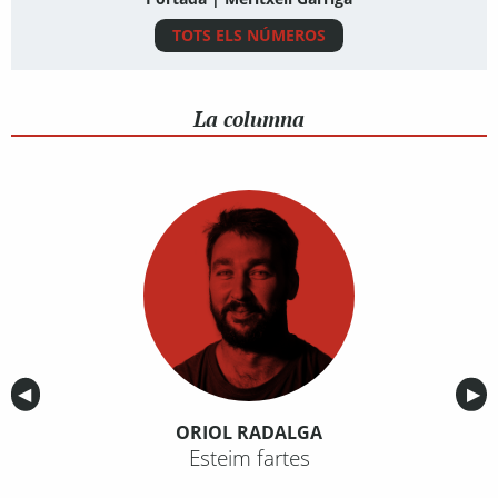
TOTS ELS NÚMEROS
La columna
Anterior
◀︎
Sig
▶︎
ORIOL RADALGA
Esteim fartes