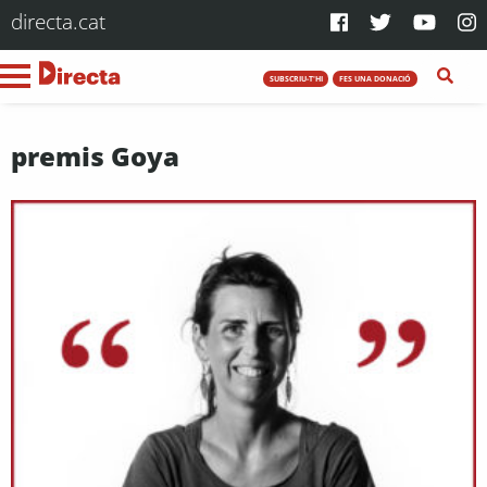
directa.cat
SUBSCRIU-T'HI
FES UNA DONACIÓ
premis Goya