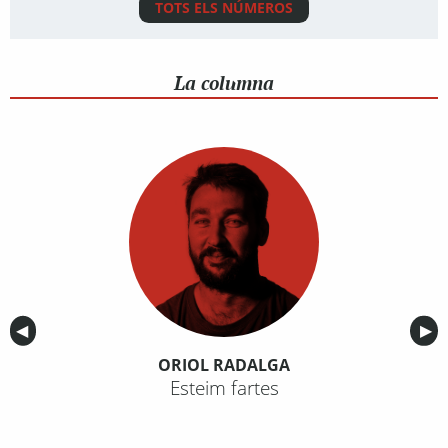
TOTS ELS NÚMEROS
La columna
Anterior
◀︎
Sig
▶︎
ORIOL RADALGA
Esteim fartes