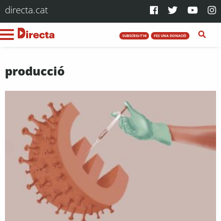
directa.cat
SUBSCRIU-T'HI
FES UNA DONACIÓ
producció