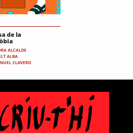
a de la
òbia
ORA ALCALDE
ELT ALBA
NUEL CLAVERO