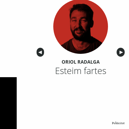
Anterior
◀︎
Sigu
▶︎
ORIOL RADALGA
Esteim fartes
Publicitat