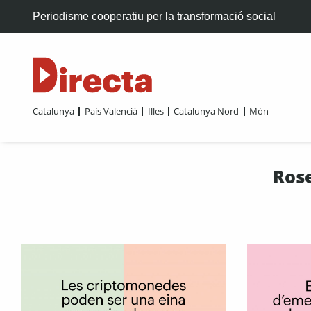
Periodisme cooperatiu per la transformació social
Catalunya
País Valencià
Illes
Catalunya Nord
Món
Rose