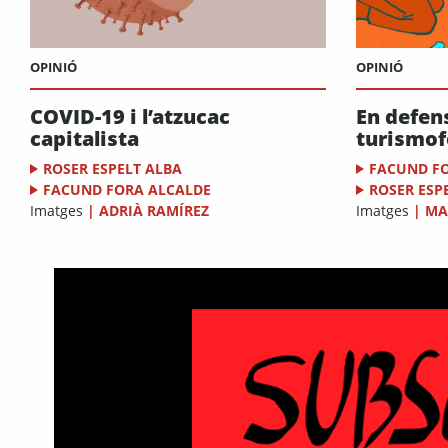
OPINIÓ
OPINIÓ
COVID-19 i l’atzucac
En defens
capitalista
turismof
ROSER ESPELT ALBA
FACUND F
FACUND FORA ALCALDE
ROSER ESP
Imatges
|
ADRIÀ RAMÍREZ
Imatges
|
MA