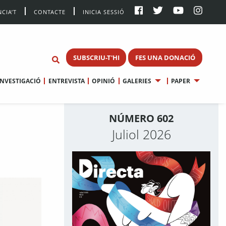
CIA’T
CONTACTE
INICIA SESSIÓ
SUBSCRIU-T'HI
FES UNA DONACIÓ
INVESTIGACIÓ
ENTREVISTA
OPINIÓ
GALERIES
PAPER
NÚMERO 602
Juliol 2026