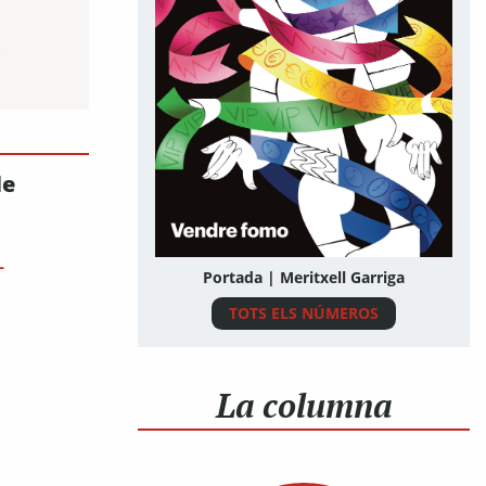
de
L
Portada | Meritxell Garriga
TOTS ELS NÚMEROS
La columna