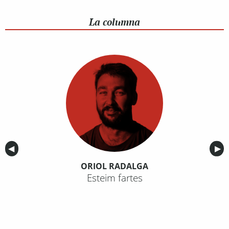
La columna
Anterior
◀︎
Sig
▶︎
ORIOL RADALGA
Esteim fartes