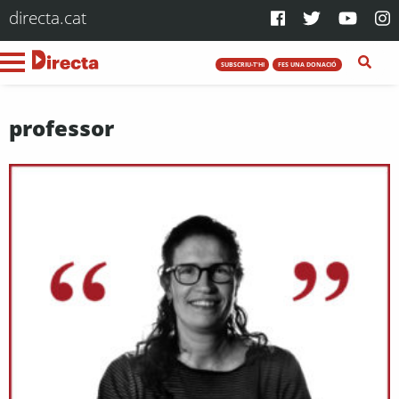
directa.cat
SUBSCRIU-T'HI
FES UNA DONACIÓ
professor