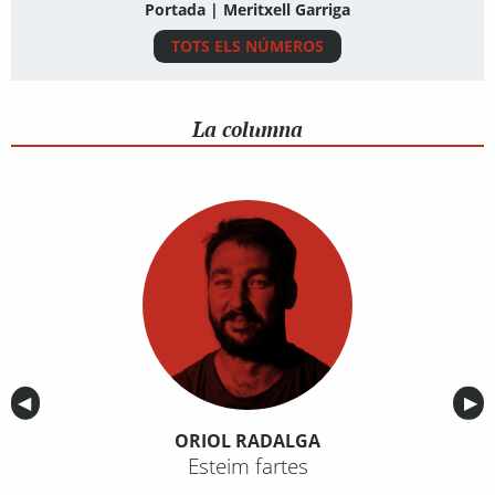
Portada | Meritxell Garriga
TOTS ELS NÚMEROS
La columna
Anterior
◀︎
Sig
▶︎
ORIOL RADALGA
Esteim fartes