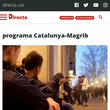
directa.cat
SUBSCRIU-T'HI
FES UNA DONACIÓ
programa Catalunya-Magrib