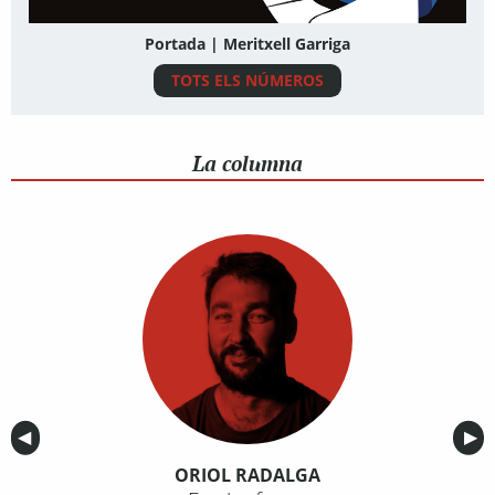
Portada | Meritxell Garriga
TOTS ELS NÚMEROS
La columna
Anterior
◀︎
Sig
▶︎
ORIOL RADALGA