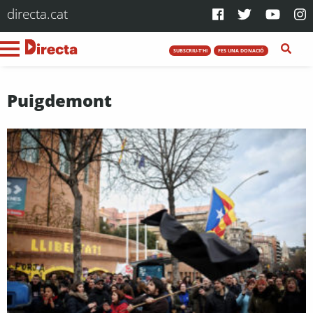
directa.cat
SUBSCRIU-T'HI
FES UNA DONACIÓ
Puigdemont