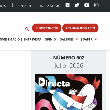
CIA’T
CONTACTE
INICIA SESSIÓ
SUBSCRIU-T'HI
FES UNA DONACIÓ
INVESTIGACIÓ
ENTREVISTA
OPINIÓ
GALERIES
PAPER
NÚMERO 602
Juliol 2026