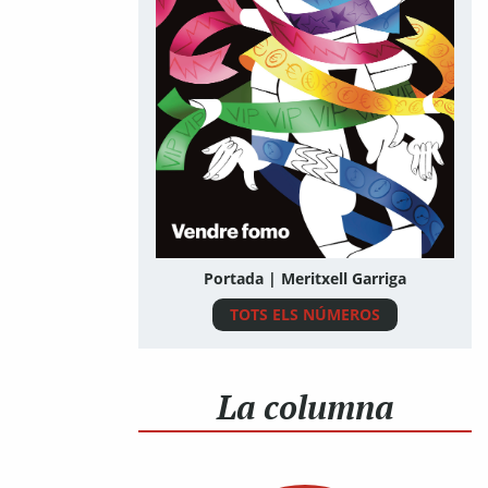
Portada | Meritxell Garriga
TOTS ELS NÚMEROS
La columna