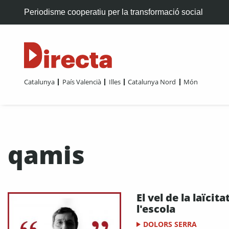
Periodisme cooperatiu per la transformació social
Catalunya
País Valencià
Illes
Catalunya Nord
Món
qamis
El vel de la laïcita
l'escola
DOLORS SERRA