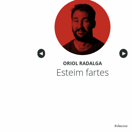
Anterior
◀︎
Sigu
▶︎
ORIOL RADALGA
Esteim fartes
Publicitat