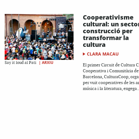
Cooperativisme
cultural: un secto
construcció per
transformar la
cultura
CLARA MACAU
|
ARXIU
Say it loud al Pati
El primer Circuit de Cultura Cr
Cooperativa i Comunitària de
Barcelona, CulturaCoop, orga
per vuit cooperatives de les ar
música i la literatura, engega..