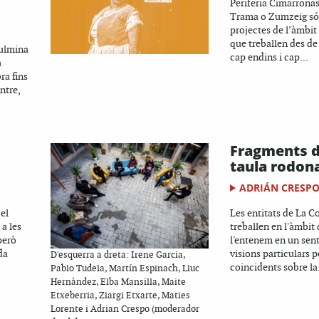
Periferia Cimarronas
Trama o Zumzeig só
projectes de l’àmbit 
que treballen des de
culmina
cap endins i cap...
a
ra fins
ntre,
Fragments d
taula rodona
ADRIÁN CRESP
 el
Les entitats de La 
a les
treballen en l'àmbit d
però
l'entenem en un sent
da
visions particulars 
D'esquerra a dreta: Irene Garcia,
coincidents sobre la.
Pablo Tudela, Martín Espinach, Lluc
Hernàndez, Elba Mansilla, Maite
Etxeberria, Ziargi Etxarte, Maties
Lorente i Adrian Crespo (moderador