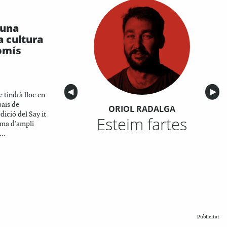
 una
a cultura
omís
Anterior
◀︎
Sigu
▶︎
e tindrà lloc en
pais de
ORIOL RADALGA
dició del Say it
Esteim fartes
ma d'ampli
..
Publicitat