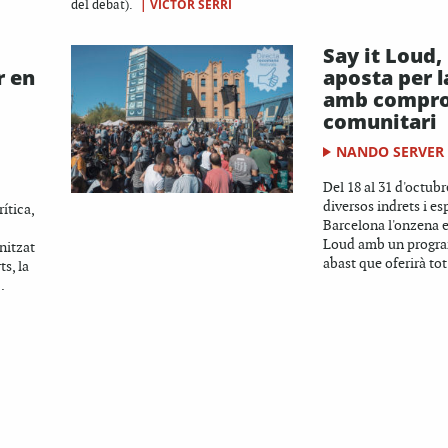
|
VICTOR SERRI
del debat).
Say it Loud,
r en
aposta per l
amb compr
comunitari
NANDO SERVER
Del 18 al 31 d'octubr
diversos indrets i es
ítica,
Barcelona l'onzena e
Loud amb un progra
nitzat
abast que oferirà tot.
ts, la
.