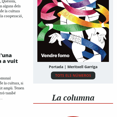
, Quesoni,
n alguns dels
de la cultura
 la cooperació,
'una
 a vuit
Portada | Meritxell Garriga
O
TOTS ELS NÚMEROS
Comunal
e la cultura, si
it ampli. Tenen
però també
La columna
..