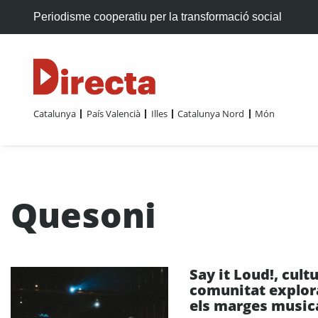
Periodisme cooperatiu per la transformació social
Catalunya
País Valencià
Illes
Catalunya Nord
Món
Quesoni
Say it Loud!, cultu
comunitat explor
els marges music