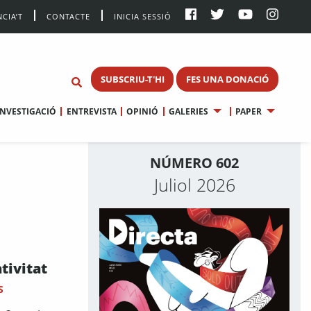
CIA’T
CONTACTE
INICIA SESSIÓ
SUBSCRIU-T'HI
FES UNA DONACIÓ
INVESTIGACIÓ
ENTREVISTA
OPINIÓ
GALERIES
PAPER
NÚMERO 602
Juliol 2026
ativitat
S