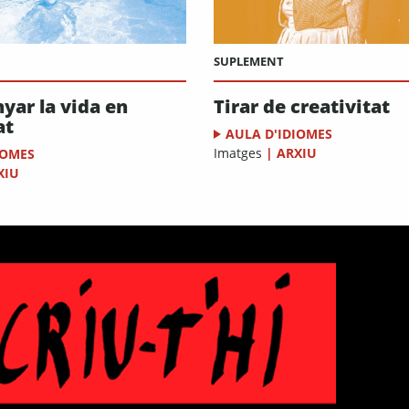
SUPLEMENT
ar la vida en
Tirar de creativitat
at
AULA D'IDIOMES
Imatges
|
ARXIU
IOMES
XIU