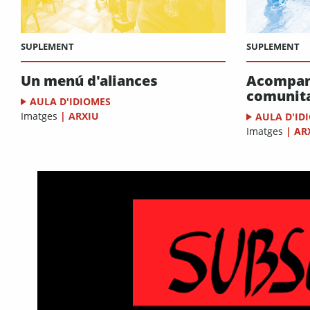
SUPLEMENT
SUPLEMENT
Un menú d'aliances
Acompany
comunit
AULA D'IDIOMES
Imatges
|
ARXIU
AULA D'ID
Imatges
|
AR