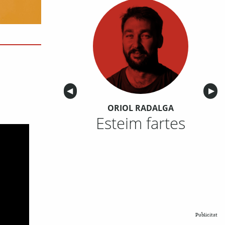
Anterior
◀︎
Sigu
▶︎
ORIOL RADALGA
Esteim fartes
Publicitat