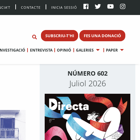
CIA’T
CONTACTE
INICIA SESSIÓ
SUBSCRIU-T'HI
FES UNA DONACIÓ
INVESTIGACIÓ
ENTREVISTA
OPINIÓ
GALERIES
PAPER
NÚMERO 602
Juliol 2026