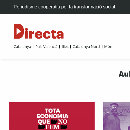
Periodisme cooperatiu per la transformació social
Catalunya
País Valencià
Illes
Catalunya Nord
Món
Au