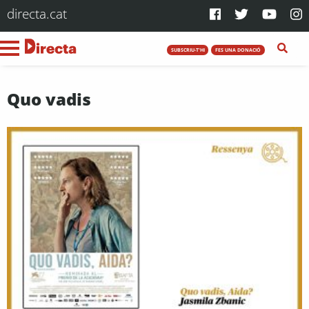
directa.cat
SUBSCRIU-T'HI
FES UNA DONACIÓ
Quo vadis