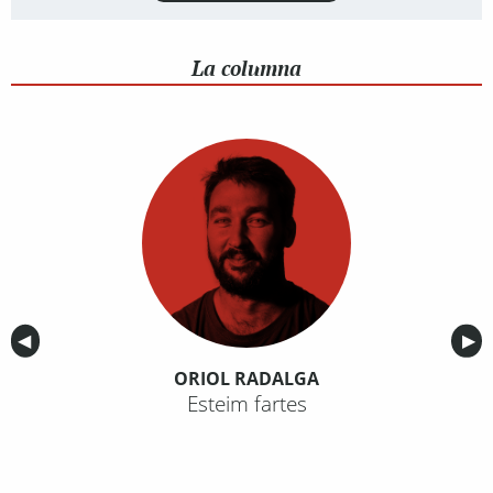
La columna
Anterior
◀︎
Sig
▶︎
ORIOL RADALGA
Esteim fartes