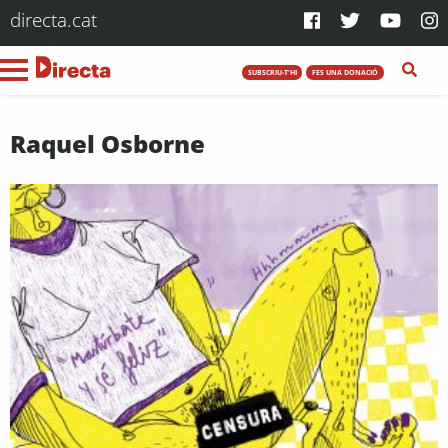
directa.cat
SUBSCRIU-T'HI
FES UNA DONACIÓ
Raquel Osborne