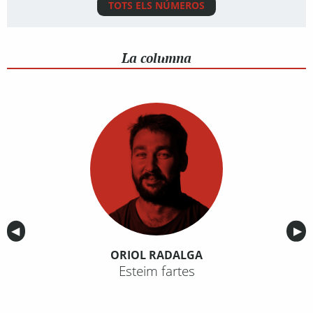
TOTS ELS NÚMEROS
La columna
Anterior
◀︎
Sig
▶︎
ORIOL RADALGA
Esteim fartes