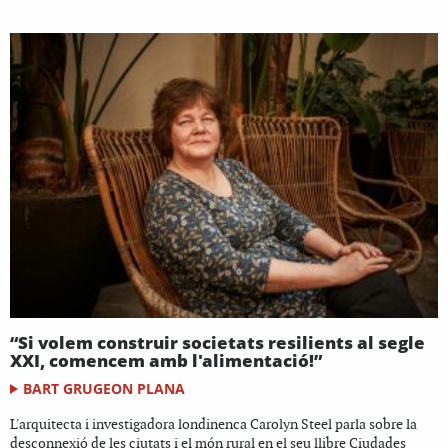
“Si volem construir societats resilients al segle
XXI, comencem amb l'alimentació!”
BART GRUGEON PLANA
L'arquitecta i investigadora londinenca Carolyn Steel parla sobre la
desconnexió de les ciutats i el món rural en el seu llibre Ciudades