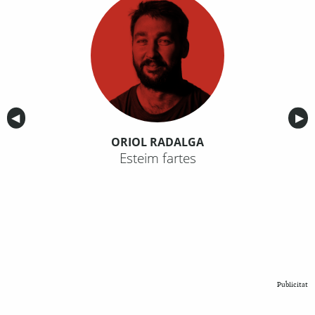
Anterior
◀︎
Sig
▶︎
ORIOL RADALGA
Esteim fartes
Publicitat