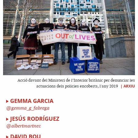
Acció davant del Ministeri de l’Interior britànic per denunciar les
|
ARXIU
actuacions dels policies encoberts, l'any 2019
GEMMA GARCIA
gemma_g_fabrega
JESÚS RODRÍGUEZ
albertmartnez
DAVID BOU