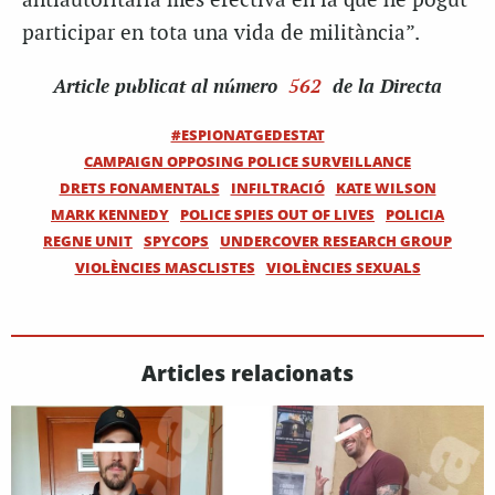
antiautoritària més efectiva en la que he pogut
participar en tota una vida de militància”.
Article
publicat al número
562
de la Directa
#ESPIONATGEDESTAT
CAMPAIGN OPPOSING POLICE SURVEILLANCE
DRETS FONAMENTALS
INFILTRACIÓ
KATE WILSON
MARK KENNEDY
POLICE SPIES OUT OF LIVES
POLICIA
REGNE UNIT
SPYCOPS
UNDERCOVER RESEARCH GROUP
VIOLÈNCIES MASCLISTES
VIOLÈNCIES SEXUALS
Articles relacionats