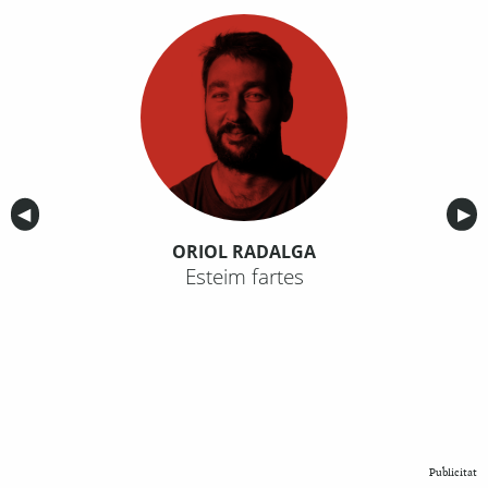
Anterior
◀︎
Sig
▶︎
ORIOL RADALGA
Esteim fartes
Publicitat