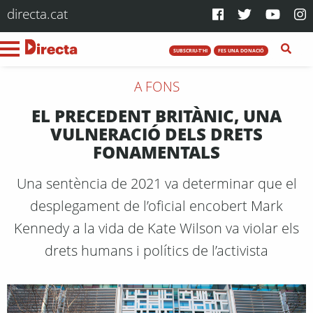
directa.cat
SUBSCRIU-T'HI
FES UNA DONACIÓ
A FONS
EL PRECEDENT BRITÀNIC, UNA
VULNERACIÓ DELS DRETS
FONAMENTALS
Una sentència de 2021 va determinar que el
desplegament de l’oficial encobert Mark
Kennedy a la vida de Kate Wilson va violar els
drets humans i polítics de l’activista