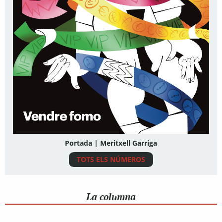
Portada | Meritxell Garriga
TOTS ELS NÚMEROS
La columna