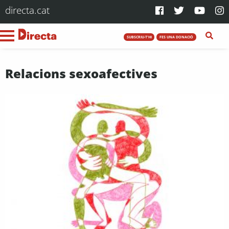
directa.cat
SUBSCRIU-T'HI
FES UNA DONACIÓ
Relacions sexoafectives