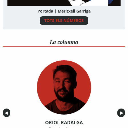
Portada | Meritxell Garriga
TOTS ELS NÚMEROS
La columna
Anterior
◀︎
Sig
▶︎
ORIOL RADALGA