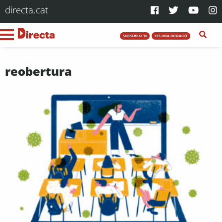
directa.cat
SUBSCRIU-T'HI
FES UNA DONACIÓ
reobertura