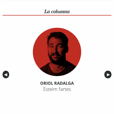
La columna
Anterior
◀︎
Sig
▶︎
ORIOL RADALGA
Esteim fartes