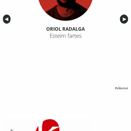
Anterior
◀︎
Sig
▶︎
ORIOL RADALGA
Esteim fartes
Publicitat