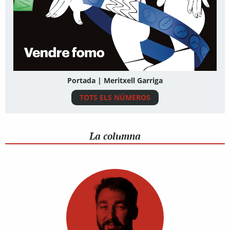
Portada | Meritxell Garriga
TOTS ELS NÚMEROS
La columna