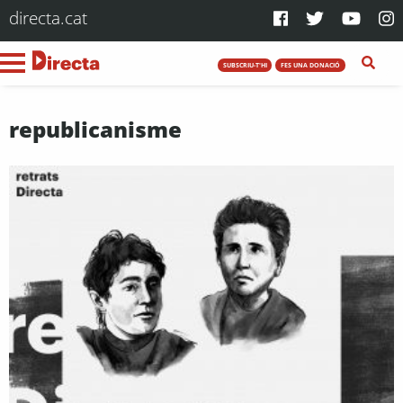
directa.cat
SUBSCRIU-T'HI
FES UNA DONACIÓ
republicanisme