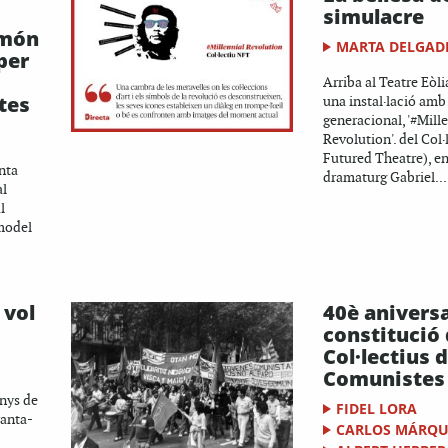
simulacre
 món
MARTA DELGAD
per
Arriba al Teatre Eòl
tes
una instal·lació am
generacional, '#Mill
Revolution'. del Col
Futured Theatre), en 
nta
dramaturg Gabriel...
al
l
 model
 vol
40è aniversa
constitució 
Col·lectius 
Comunistes 
nys de
FIDEL LORA
ranta-
CARLOS MÁRQU