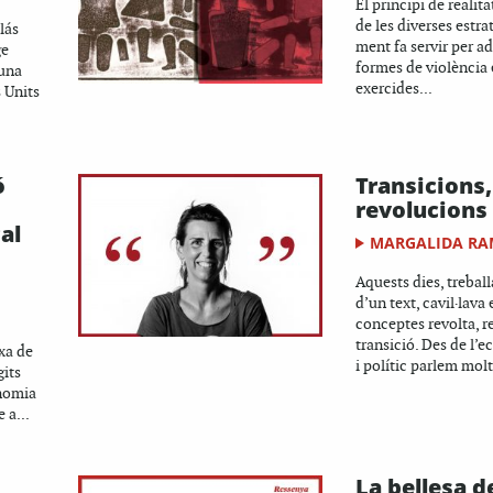
El principi de realita
de les diverses estra
lás
ment fa servir per ad
ge
formes de violència 
 una
exercides...
s Units
ó
Transicions,
revolucions
al
MARGALIDA RA
Aquests dies, treball
d’un text, cavil·lava
conceptes revolta, r
transició. Des de l’e
xa de
i polític parlem molt 
gits
onomia
 a...
La bellesa d