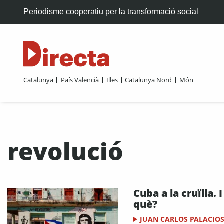
Periodisme cooperatiu per la transformació social
Catalunya
País Valencià
Illes
Catalunya Nord
Món
revolució
Cuba a la cruïlla. I
què?
JUAN CARLOS PALACIO