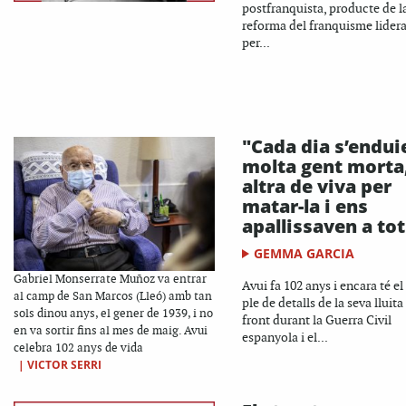
postfranquista, producte de l
reforma del franquisme lider
per...
"Cada dia s’endui
molta gent morta
altra de viva per
matar-la i ens
apallissaven a tot
GEMMA GARCIA
Gabriel Monserrate Muñoz va entrar
Avui fa 102 anys i encara té el
al camp de San Marcos (Lleó) amb tan
ple de detalls de la seva lluita
sols dinou anys, el gener de 1939, i no
front durant la Guerra Civil
en va sortir fins al mes de maig. Avui
espanyola i el...
celebra 102 anys de vida
|
VICTOR SERRI