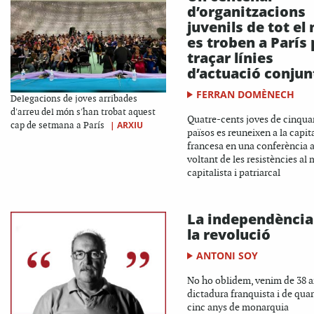
d’organitzacions
juvenils de tot el
es troben a París 
traçar línies
d’actuació conjun
FERRAN DOMÈNECH
Delegacions de joves arribades
d'arreu del món s'han trobat aquest
Quatre-cents joves de cinqua
|
ARXIU
cap de setmana a París
països es reuneixen a la capit
francesa en una conferència a
voltant de les resistències al
capitalista i patriarcal
La independència
la revolució
ANTONI SOY
No ho oblidem, venim de 38 a
dictadura franquista i de qua
cinc anys de monarquia