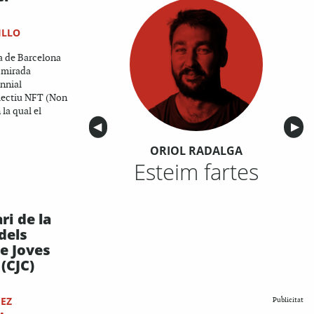
ILLO
ia de Barcelona
b mirada
ennial
·lectiu NFT (Non
la qual el
Anterior
◀︎
Sigu
▶︎
ORIOL RADALGA
Esteim fartes
ri de la
dels
de Joves
(CJC)
EZ
Publicitat