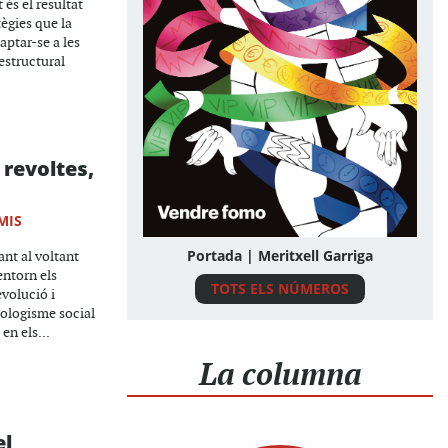
t és el resultat
tègies que la
aptar-se a les
estructural
 revoltes,
MIS
Portada | Meritxell Garriga
ant al voltant
 entorn els
TOTS ELS NÚMEROS
evolució i
cologisme social
en els...
La columna
el