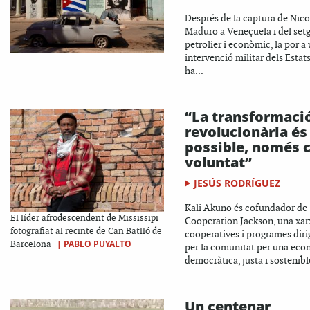
Després de la captura de Nico
Maduro a Veneçuela i del set
petrolier i econòmic, la por a
intervenció militar dels Estat
ha...
“La transformaci
revolucionària és
possible, només c
voluntat”
JESÚS RODRÍGUEZ
Kali Akuno és cofundador de
El líder afrodescendent de Mississipi
Cooperation Jackson, una xar
fotografiat al recinte de Can Batlló de
cooperatives i programes diri
|
PABLO PUYALTO
Barcelona
per la comunitat per una ec
democràtica, justa i sostenible
Un centenar