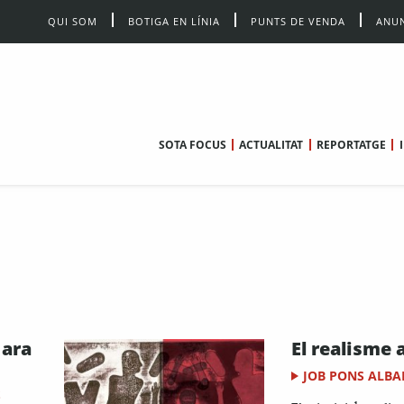
QUI SOM
BOTIGA EN LÍNIA
PUNTS DE VENDA
ANUN
SOTA FOCUS
ACTUALITAT
REPORTATGE
 ara
El realisme 
JOB PONS ALBA
S