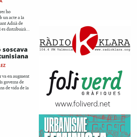
A
rer ho
un acte a la
ant Adrià de
 es distribuirà...
ó soscava
 tunisiana
LEZ
r va en augment
els governs de
ns de vida de la