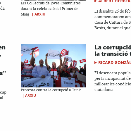
ALBERT HERBER
a
Els Col·lectius de Joves Comunistes
ada
durant la celebració del Primer de
El dissabte 25 de feb
|
ARXIU
Maig
commemorarem amb 
Casa de Cultura de S
Besòs, durant el qual
en
La corrupci
,
la transició
RICARD GONZÀ
s"
El desencant popula
per la incapacitat d
millorar les condicio
ciutadania
Protesta contra la corrupció a Tunis
 cap
|
ARXIU
 al