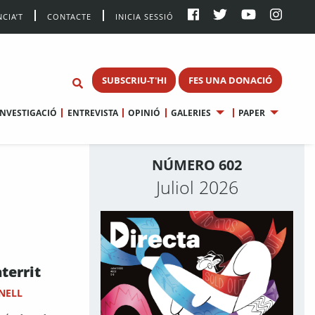
CIA’T
CONTACTE
INICIA SESSIÓ
SUBSCRIU-T'HI
FES UNA DONACIÓ
INVESTIGACIÓ
ENTREVISTA
OPINIÓ
GALERIES
PAPER
NÚMERO 602
Juliol 2026
aterrit
NELL