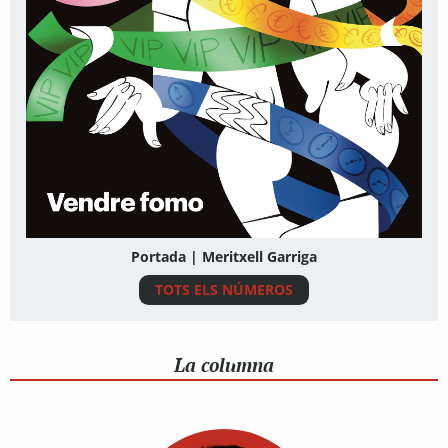
Portada | Meritxell Garriga
TOTS ELS NÚMEROS
La columna