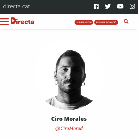
directa.cat
SUBSCRIU-T'HI
FES UNA DONACIÓ
Ciro Morales
CiroMorod