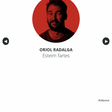
Anterior
◀︎
Sig
▶︎
ORIOL RADALGA
Esteim fartes
Publicitat