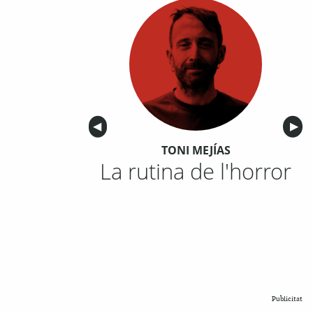
Anterior
◀︎
Sigu
▶︎
TONI MEJÍAS
La rutina de l'horror
Publicitat