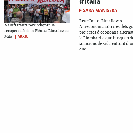
d’Itàlia
SARA MANISERA
Rete Cauto, Rimaflow o
Manifestants reivindiquen la
Altreconomia són tres dels g
recuperació de la Fàbrica Rimaflow de
projectes d’economia alterna
|
ARXIU
Milà
la Llombardia que busquen d
solucions de vida enfront d’u
que...