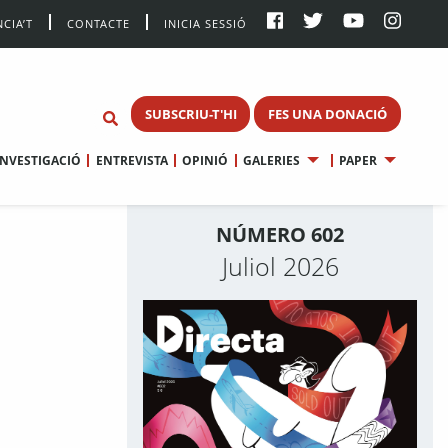
CIA’T
CONTACTE
INICIA SESSIÓ
SUBSCRIU-T'HI
FES UNA DONACIÓ
INVESTIGACIÓ
ENTREVISTA
OPINIÓ
GALERIES
PAPER
NÚMERO 602
Juliol 2026