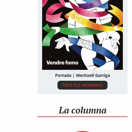
Portada | Meritxell Garriga
TOTS ELS NÚMEROS
La columna