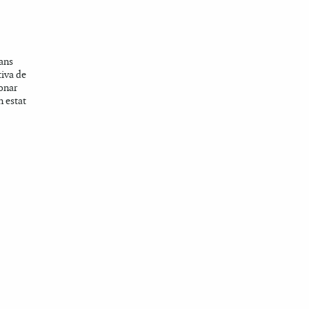
rans
tiva de
onar
n estat