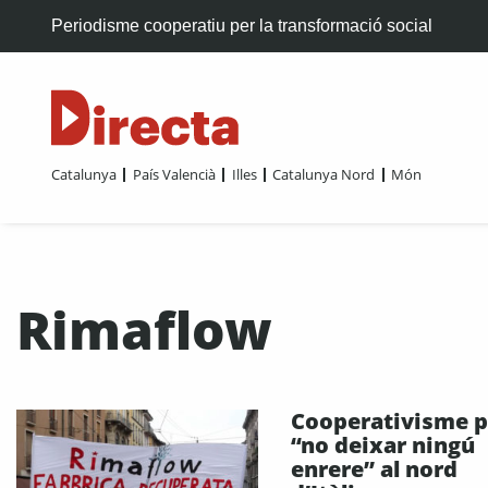
Periodisme cooperatiu per la transformació social
Catalunya
País Valencià
Illes
Catalunya Nord
Món
Rimaflow
Cooperativisme p
“no deixar ningú
enrere” al nord