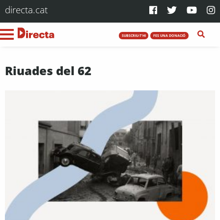
directa.cat
SUBSCRIU-T'HI
FES UNA DONACIÓ
Riuades del 62