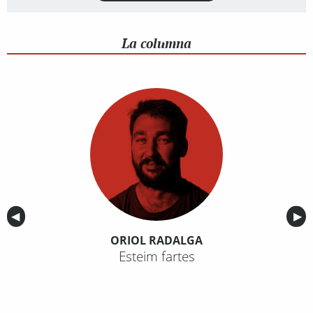
La columna
Anterior
◀︎
Sig
▶︎
ORIOL RADALGA
Esteim fartes