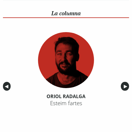
La columna
Anterior
◀︎
Sig
▶︎
ORIOL RADALGA
Esteim fartes