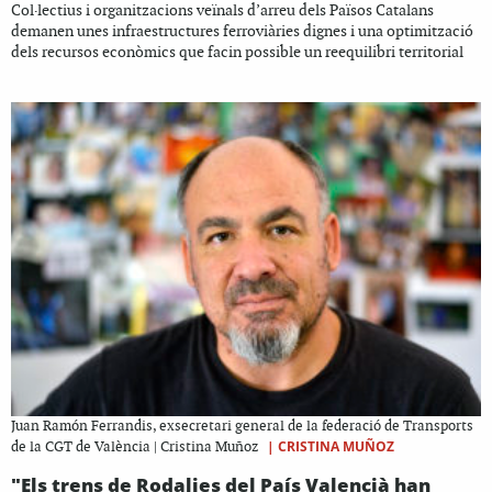
Col·lectius i organitzacions veïnals d’arreu dels Països Catalans
demanen unes infraestructures ferroviàries dignes i una optimització
dels recursos econòmics que facin possible un reequilibri territorial
Juan Ramón Ferrandis, exsecretari general de la federació de Transports
|
CRISTINA MUÑOZ
de la CGT de València | Cristina Muñoz
"Els trens de Rodalies del País Valencià han