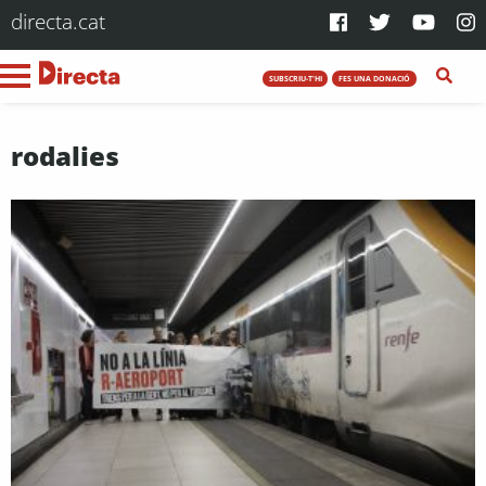
directa.cat
SUBSCRIU-T'HI
FES UNA DONACIÓ
rodalies