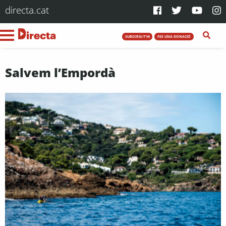
directa.cat
SUBSCRIU-T'HI
FES UNA DONACIÓ
Salvem l’Empordà