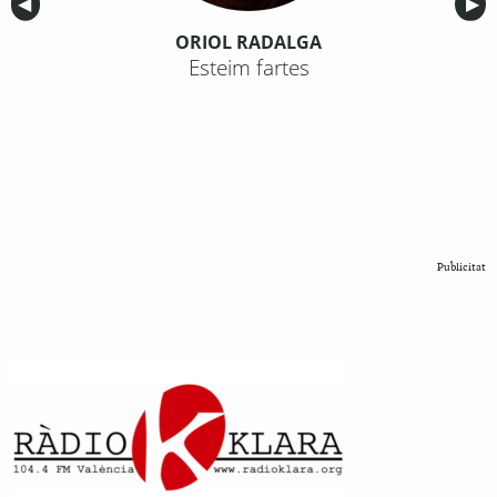
Anterior
◀︎
Sig
▶︎
ORIOL RADALGA
Esteim fartes
Publicitat