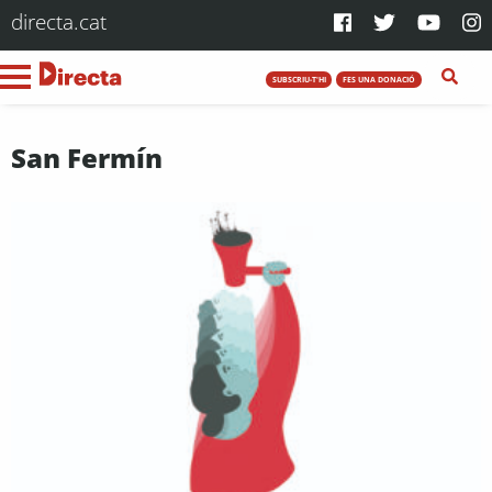
directa.cat
SUBSCRIU-T'HI
FES UNA DONACIÓ
San Fermín