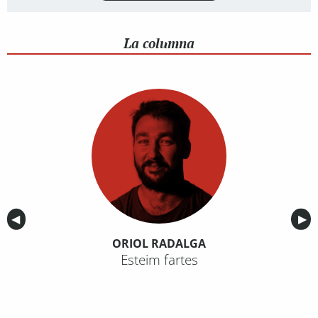
La columna
Anterior
◀︎
Sig
▶︎
ORIOL RADALGA
Esteim fartes