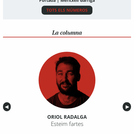
Portada | Meritxell Garriga
TOTS ELS NÚMEROS
La columna
Anterior
◀︎
Sig
▶︎
ORIOL RADALGA
Esteim fartes