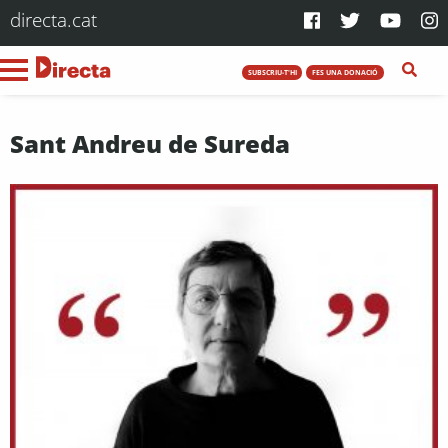
directa.cat
SUBSCRIU-T'HI
FES UNA DONACIÓ
Sant Andreu de Sureda