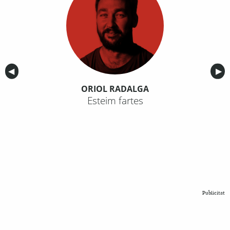
Anterior
◀︎
Sig
▶︎
ORIOL RADALGA
Esteim fartes
Publicitat