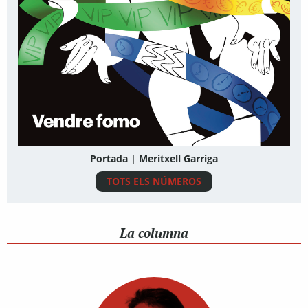
Portada | Meritxell Garriga
TOTS ELS NÚMEROS
La columna