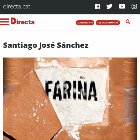
directa.cat
SUBSCRIU-T'HI
FES UNA DONACIÓ
Santiago José Sánchez