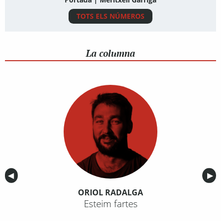
TOTS ELS NÚMEROS
La columna
Anterior
◀︎
Sig
▶︎
ORIOL RADALGA
Esteim fartes