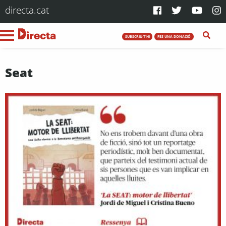
directa.cat
SUBSCRIU-T'HI
FES UNA DONACIÓ
Seat