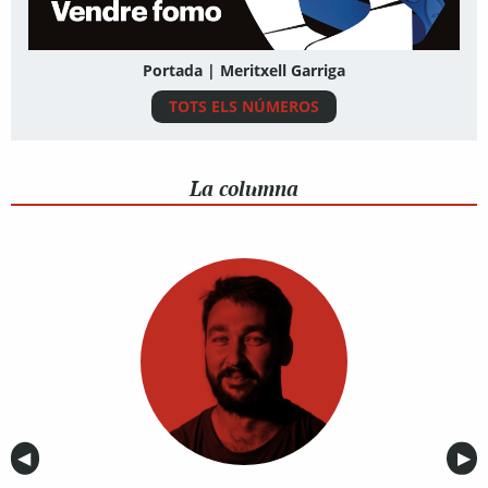
Portada | Meritxell Garriga
TOTS ELS NÚMEROS
La columna
Anterior
◀︎
Sig
▶︎