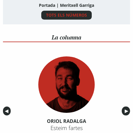
Portada | Meritxell Garriga
TOTS ELS NÚMEROS
La columna
Anterior
◀︎
Sig
▶︎
ORIOL RADALGA
Esteim fartes