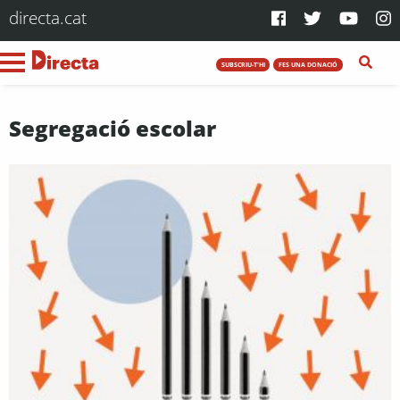
directa.cat
SUBSCRIU-T'HI
FES UNA DONACIÓ
Segregació escolar