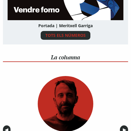
Portada | Meritxell Garriga
TOTS ELS NÚMEROS
La columna
Anterior
◀︎
Sig
▶︎