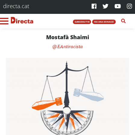
directa.cat
SUBSCRIU-T'HI
FES UNA DONACIÓ
Mostafà Shaimi
EAntiracista