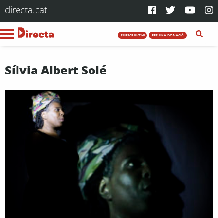
directa.cat
SUBSCRIU-T'HI
FES UNA DONACIÓ
Sílvia Albert Solé