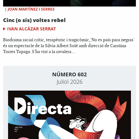
|
JOAN MARTÍNEZ I SERRES
Cinc (o sis) voltes rebel
IVAN ALCÁZAR SERRAT
Biodrama racial crític, terapèutic i tragicòmic, 'No es país para negras'
és un espectacle de la Sílvia Albert Solé amb direcció de Carolina
Torres Topaga. S'ha vist a la ravalera...
NÚMERO 602
Juliol 2026