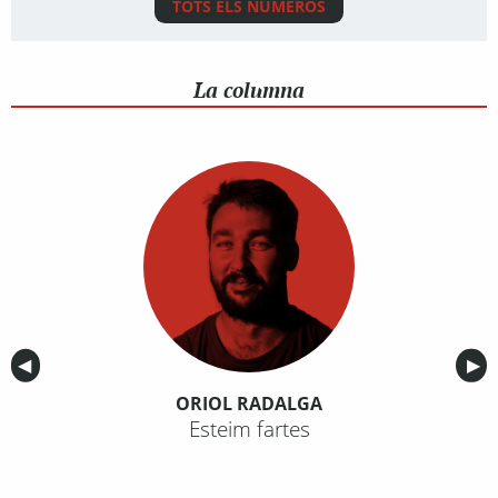
TOTS ELS NÚMEROS
La columna
Anterior
◀︎
Sig
▶︎
ORIOL RADALGA
Esteim fartes