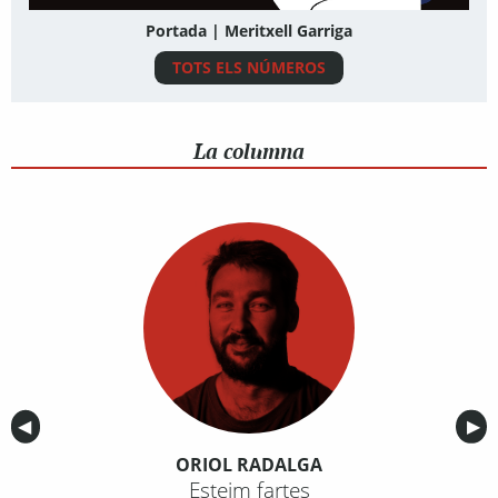
Portada | Meritxell Garriga
TOTS ELS NÚMEROS
La columna
Anterior
◀︎
Sig
▶︎
ORIOL RADALGA
Esteim fartes