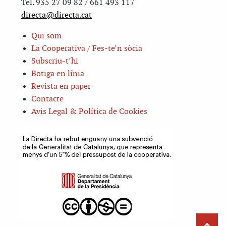
Tel. 935 27 09 82 / 661 493 117
directa@directa.cat
Qui som
La Cooperativa / Fes-te’n sòcia
Subscriu-t’hi
Botiga en línia
Revista en paper
Contacte
Avis Legal & Política de Cookies