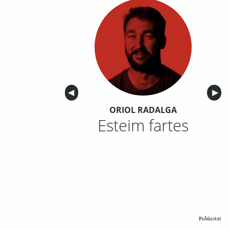
Anterior
◀︎
Sigu
▶︎
ORIOL RADALGA
Esteim fartes
Publicitat