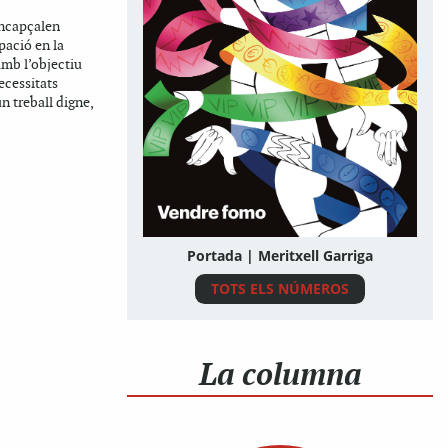
encapçalen
pació en la
amb l’objectiu
ecessitats
n treball digne,
Portada | Meritxell Garriga
TOTS ELS NÚMEROS
La columna