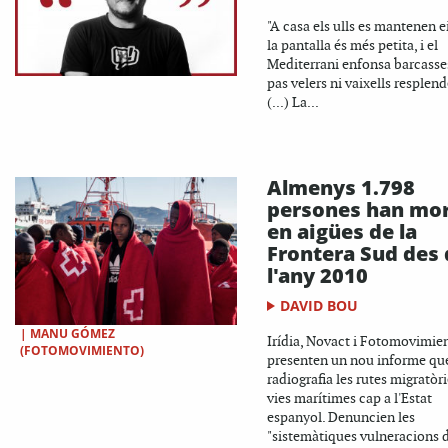
"A casa els ulls es mantenen e
la pantalla és més petita, i el
Mediterrani enfonsa barcasse
pas velers ni vaixells resplend
(...) La...
Almenys 1.798
persones han mo
en aigües de la
Frontera Sud des 
l'any 2010
DAVID BOU
|
MANU GÓMEZ
Irídia, Novact i Fotomovimie
(FOTOMOVIMIENTO)
presenten un nou informe qu
radiografia les rutes migratòri
vies marítimes cap a l'Estat
espanyol. Denuncien les
"sistemàtiques vulneracions 