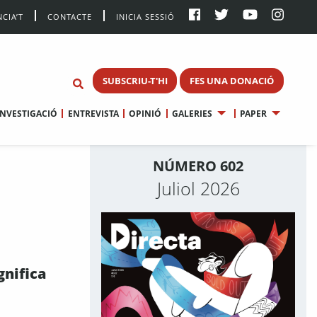
CIA’T
CONTACTE
INICIA SESSIÓ
SUBSCRIU-T'HI
FES UNA DONACIÓ
INVESTIGACIÓ
ENTREVISTA
OPINIÓ
GALERIES
PAPER
NÚMERO 602
Juliol 2026
gnifica