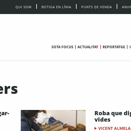
QUI SOM
BOTIGA EN LÍNIA
PUNTS DE VENDA
ANUN
SOTA FOCUS
ACTUALITAT
REPORTATGE
ers
gar-
Roba que di
vides
VICENT ALMELA