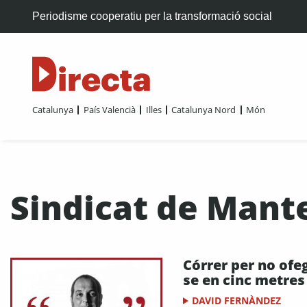
Periodisme cooperatiu per la transformació social
Catalunya
País Valencià
Illes
Catalunya Nord
Món
Sindicat de Mant
Córrer per no ofe
se en cinc metres
DAVID FERNÀNDEZ